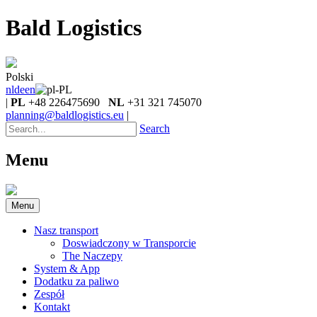
Bald Logistics
Polski
nl
de
en
|
PL
+48 226475690
NL
+31 321 745070
planning@baldlogistics.eu
|
Search
Menu
Menu
Nasz transport
Doswiadczony w Transporcie
The Naczepy
System & App
Dodatku za paliwo
Zespół
Kontakt