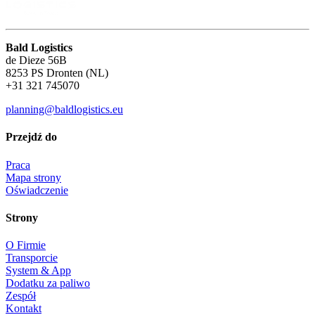
Bald Logistics
de Dieze 56B
8253 PS Dronten (NL)
+31 321 745070
planning@baldlogistics.eu
Przejdź do
Praca
Mapa strony
Oświadczenie
Strony
O Firmie
Transporcie
System & App
Dodatku za paliwo
Zespół
Kontakt