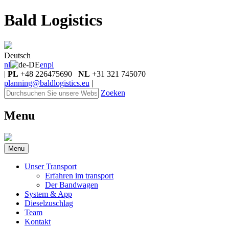
Bald Logistics
Deutsch
nl
en
pl
|
PL
+48 226475690
NL
+31 321 745070
planning@baldlogistics.eu
|
Zoeken
Menu
Menu
Unser Transport
Erfahren im transport
Der Bandwagen
System & App
Dieselzuschlag
Team
Kontakt