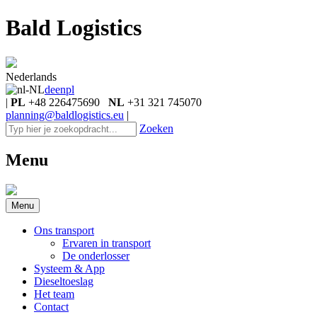
Bald Logistics
Nederlands
de
en
pl
|
PL
+48 226475690
NL
+31 321 745070
planning@baldlogistics.eu
|
Zoeken
Menu
Menu
Ons transport
Ervaren in transport
De onderlosser
Systeem & App
Dieseltoeslag
Het team
Contact