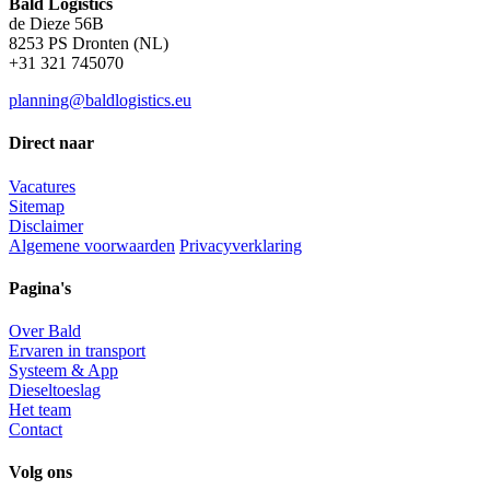
Bald Logistics
de Dieze 56B
8253 PS Dronten (NL)
+31 321 745070
planning@baldlogistics.eu
Direct naar
Vacatures
Sitemap
Disclaimer
Algemene voorwaarden
Privacyverklaring
Pagina's
Over Bald
Ervaren in transport
Systeem & App
Dieseltoeslag
Het team
Contact
Volg ons