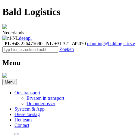
Bald Logistics
Nederlands
de
en
pl
|
PL
+48 226475690
NL
+31 321 745070
planning@baldlogistics.
Zoeken
Menu
Menu
Ons transport
Ervaren in transport
De onderlosser
Systeem & App
Dieseltoeslag
Het team
Contact