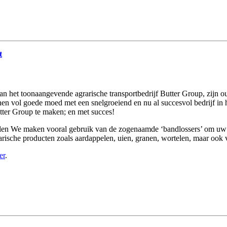
t
n het toonaangevende agrarische transportbedrijf Butter Group, zijn o
nen vol goede moed met een snelgroeiend en nu al succesvol bedrijf in h
utter Group te maken; en met succes!
ddelen We maken vooral gebruik van de zogenaamde ‘bandlossers’ om uw p
agrarische producten zoals aardappelen, uien, granen, wortelen, maar ook
er
.