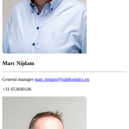
Marc Nijdam
General manager
marc.nijdam@baldlogistics.eu
+31 653600106