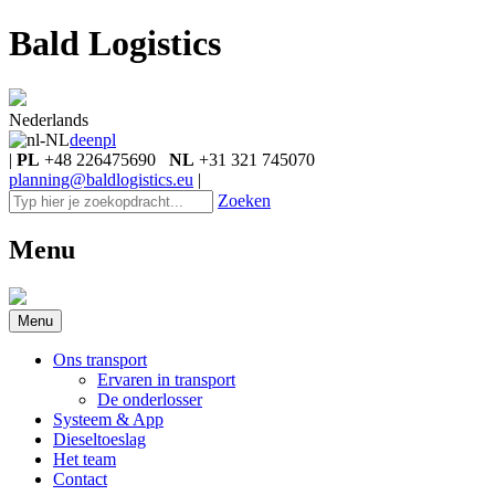
Bald Logistics
Nederlands
de
en
pl
|
PL
+48 226475690
NL
+31 321 745070
planning@baldlogistics.eu
|
Zoeken
Menu
Menu
Ons transport
Ervaren in transport
De onderlosser
Systeem & App
Dieseltoeslag
Het team
Contact