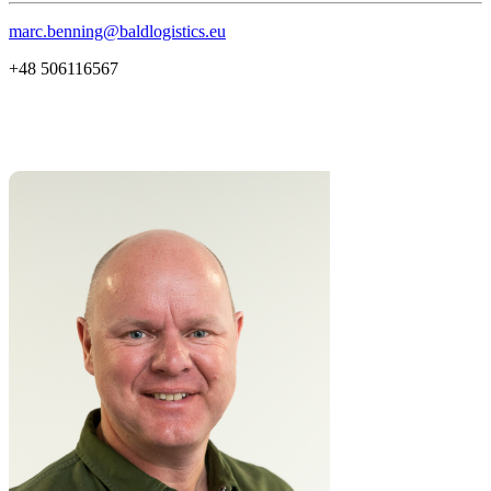
marc.benning@baldlogistics.eu
+48 506116567