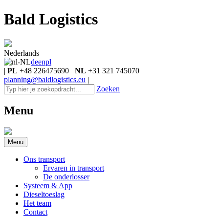
Bald Logistics
Nederlands
de
en
pl
|
PL
+48 226475690
NL
+31 321 745070
planning@baldlogistics.eu
|
Zoeken
Menu
Menu
Ons transport
Ervaren in transport
De onderlosser
Systeem & App
Dieseltoeslag
Het team
Contact