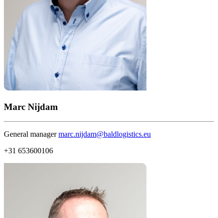
Marc Nijdam
General manager
marc.nijdam@baldlogistics.eu
+31 653600106