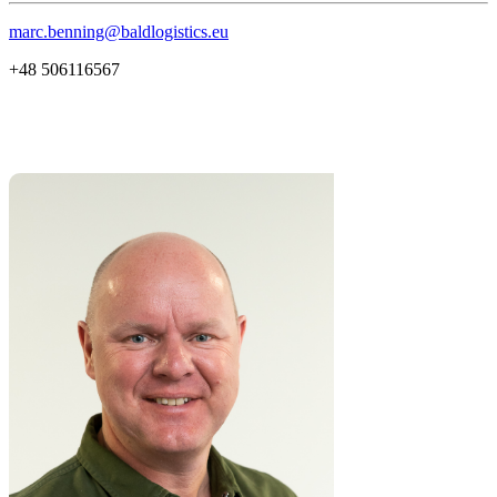
marc.benning@baldlogistics.eu
+48 506116567